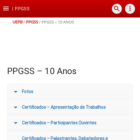
Ir
Ir
Ir
Ir

search
more_vert
para
para
para
para
|
PPGSS
o
o
a
o
conteúdo
menu
busca
rodapé
UEPB
/
PPGSS
/
PPGSS – 10 ANOS
PPGSS – 10 Anos
Fotos
Certificados – Apresentação de Trabalhos
Certificados – Participantes Ouvintes
Certificados – Palestrantes, Debatedores e