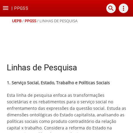
Ir
Ir
Ir
Ir

search
more_vert
para
para
para
para
|
PPGSS
o
o
a
o
conteúdo
menu
busca
rodapé
UEPB
/
PPGSS
/
LINHAS DE PESQUISA
Linhas de Pesquisa
1. Serviço Social, Estado, Trabalho e Políticas Sociais
Esta linha de pesquisa enfoca as transformações
societárias e os rebatimentos para o serviço social no
enfrentamento das expressões da questão social. Estuda as
dimensões ontológicas do Estado capitalista, analisando as
políticas sociais como produto contraditório da relação
capital x trabalho. Considera a reforma do Estado na