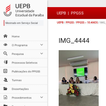
Ir
Ir
Ir
Ir
para
para
para
para
o
o
a
o

UEPB
|
PPGSS
conteúdo
menu
busca
rodapé
UEPB
/
PPGSS
/
PPGSS – 10 ANOS
/
IMG_
Mestrado em Serviço Social
Home
IMG_4444
O Programa
Pesquisa
Processos Seletivos
Publicações do PPGSS
Turmas
Dissertações
Procedimentos