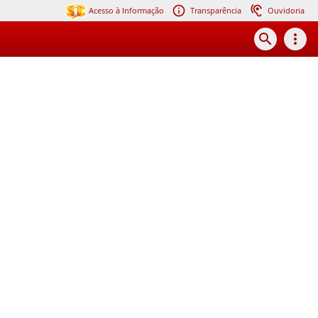
Acesso à Informação
Transparência
Ouvidoria
search
more_vert