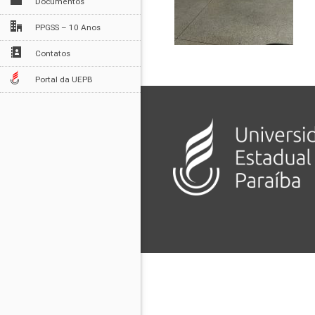
Documentos
PPGSS – 10 Anos
Contatos
Portal da UEPB