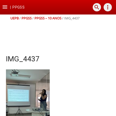
Ir
Ir
Ir
Ir

search
more_vert
para
para
para
para
|
PPGSS
o
o
a
o
conteúdo
menu
busca
rodapé
UEPB
/
PPGSS
/
PPGSS – 10 ANOS
/
IMG_4437
IMG_4437