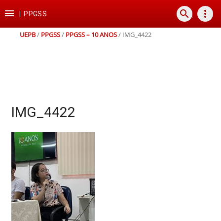
Ir
Ir
Ir
Ir

search
more_vert
para
para
para
para
|
PPGSS
o
o
a
o
conteúdo
menu
busca
rodapé
UEPB
/
PPGSS
/
PPGSS – 10 ANOS
/
IMG_4422
IMG_4422