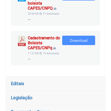
bolsista
CAPES/CNPQ
28.00 KB
77 downloads
...
Cadastramento do
Download
Bolsista
CAPES/CNPq
17.27 KB
75 downloads
...
Editais
Legislação