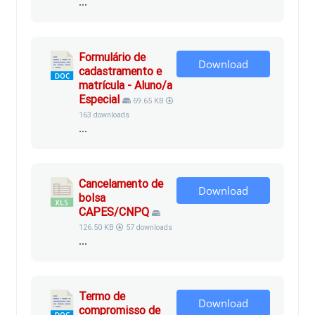
...
Formulário de
Download
cadastramento e
matrícula - Aluno/a
Especial
69.65 KB
163 downloads
...
Cancelamento de
Download
bolsa
CAPES/CNPQ
126.50 KB
57 downloads
...
Termo de
Download
compromisso de