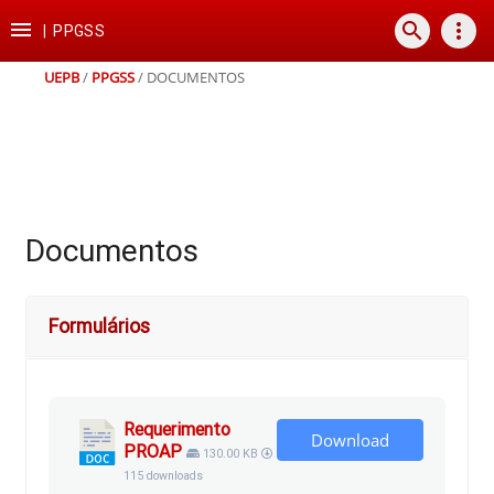
Ir
Ir
Ir
Ir

search
more_vert
para
para
para
para
|
PPGSS
o
o
a
o
conteúdo
menu
busca
rodapé
UEPB
/
PPGSS
/
DOCUMENTOS
Documentos
Formulários
Requerimento
Download
PROAP
130.00 KB
115 downloads