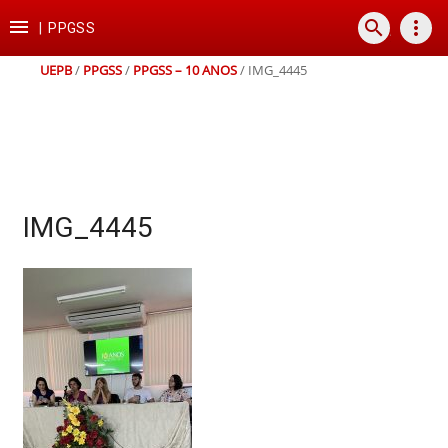
Ir
Ir
Ir
Ir

search
more_vert
para
para
para
para
|
PPGSS
o
o
a
o
conteúdo
menu
busca
rodapé
UEPB
/
PPGSS
/
PPGSS – 10 ANOS
/
IMG_4445
IMG_4445