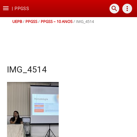
Ir
Ir
Ir
Ir

search
more_vert
para
para
para
para
|
PPGSS
o
o
a
o
conteúdo
menu
busca
rodapé
UEPB
/
PPGSS
/
PPGSS – 10 ANOS
/
IMG_4514
IMG_4514