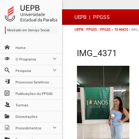
Ir
Ir
Ir
Ir
para
para
para
para
o
o
a
o

UEPB
|
PPGSS
conteúdo
menu
busca
rodapé
UEPB
/
PPGSS
/
PPGSS – 10 ANOS
/
IMG_
Mestrado em Serviço Social
Home
IMG_4371
O Programa
Pesquisa
Processos Seletivos
Publicações do PPGSS
Turmas
Dissertações
Procedimentos