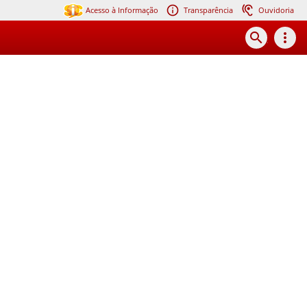
Acesso à Informação
Transparência
Ouvidoria
search
more_vert