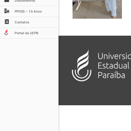
Documentos
PPGSS – 10 Anos
Contatos
Portal da UEPB