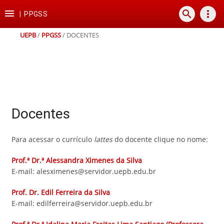
Ir
Ir
Ir
Ir

search
more_vert
para
para
para
para
|
PPGSS
o
o
a
o
conteúdo
menu
busca
rodapé
UEPB
/
PPGSS
/
DOCENTES
Docentes
Para acessar o currículo
lattes
do docente clique no nome:
Prof.ª Dr.ª Alessandra Ximenes da Silva
E-mail: alesximenes@servidor.uepb.edu.br
Prof. Dr. Edil Ferreira da Silva
E-mail: edilferreira@servidor.uepb.edu.br