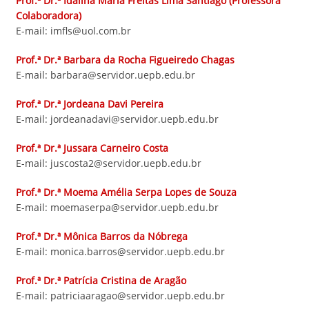
Prof.ª Dr.ª Idalina Maria Freitas Lima Santiago (Professora
Colaboradora)
E-mail: imfls@uol.com.br
Prof.ª Dr.ª Barbara da Rocha Figueiredo Chagas
E-mail: barbara@servidor.uepb.edu.br
Prof.ª Dr.ª Jordeana Davi Pereira
E-mail: jordeanadavi@servidor.uepb.edu.br
Prof.ª Dr.ª Jussara Carneiro Costa
E-mail: juscosta2@servidor.uepb.edu.br
Prof.ª Dr.ª
Moema Amélia Serpa Lopes de Souza
E-mail: moemaserpa@servidor.uepb.edu.br
Prof.ª Dr.ª
Mônica Barros da Nóbrega
E-mail: monica.barros@servidor.uepb.edu.br
Prof.ª Dr.ª
Patrícia Cristina de Aragão
E-mail: patriciaaragao@servidor.uepb.edu.br