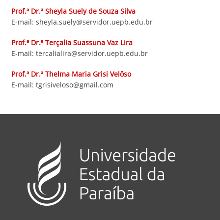
Prof.ª Dr.ª
Sheyla Suely de Souza Silva
E-mail: sheyla.suely@servidor.uepb.edu.br
Prof.ª Dr.ª Terçalia Suassuna Vaz Lira
E-mail: tercalialira@servidor.uepb.edu.br
Prof.ª Dr.ª Thelma Maria Grisi Velôso
E-mail: tgrisiveloso@gmail.com