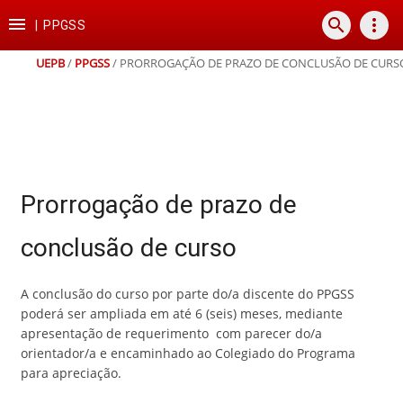
Ir
Ir
Ir
Ir

search
more_vert
para
para
para
para
|
PPGSS
o
o
a
o
conteúdo
menu
busca
rodapé
UEPB
/
PPGSS
/
PRORROGAÇÃO DE PRAZO DE CONCLUSÃO DE CURS
Prorrogação de prazo de
conclusão de curso
A conclusão do curso por parte do/a discente do PPGSS
poderá ser ampliada em até 6 (seis) meses, mediante
apresentação de requerimento com parecer do/a
orientador/a e encaminhado ao Colegiado do Programa
para apreciação.