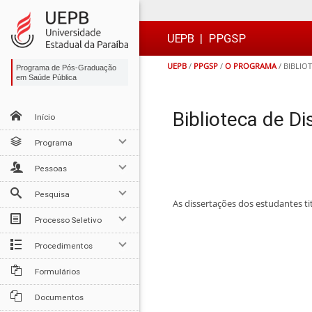
Ir
Ir
Ir
Ir
para
para
para
para
o
o
a
o

UEPB
|
PPGSP
conteúdo
menu
busca
rodapé
UEPB
/
PPGSP
/
O PROGRAMA
/
BIBLIO
Programa de Pós-Graduação
em Saúde Pública
Biblioteca de D
Início
Programa
Pessoas
Pesquisa
As dissertações dos estudantes ti
Processo Seletivo
Procedimentos
Formulários
Documentos