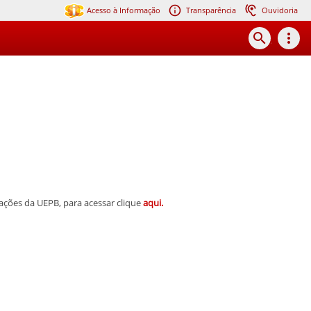
Acesso à Informação
Transparência
Ouvidoria
search
more_vert
tações da UEPB, para acessar clique
aqui.