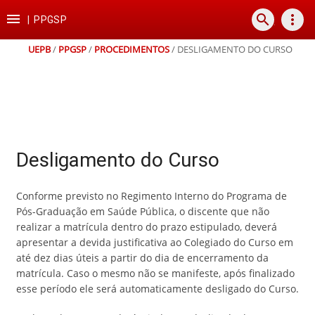
Ir
Ir
Ir
Ir

search
more_vert
para
para
para
para
|
PPGSP
o
o
a
o
conteúdo
menu
busca
rodapé
UEPB
/
PPGSP
/
PROCEDIMENTOS
/
DESLIGAMENTO DO CURSO
Desligamento do Curso
Conforme previsto no Regimento Interno do Programa de
Pós-Graduação em Saúde Pública, o discente que não
realizar a matrícula dentro do prazo estipulado, deverá
apresentar a devida justificativa ao Colegiado do Curso em
até dez dias úteis a partir do dia de encerramento da
matrícula. Caso o mesmo não se manifeste, após finalizado
esse período ele será automaticamente desligado do Curso.