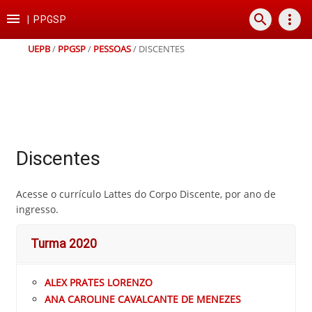
Ir
Ir
Ir
Ir

search
more_vert
para
para
para
para
|
PPGSP
o
o
a
o
conteúdo
menu
busca
rodapé
UEPB
/
PPGSP
/
PESSOAS
/
DISCENTES
Discentes
Acesse o currículo Lattes do Corpo Discente, por ano de
ingresso.
Turma 2020
ALEX PRATES LORENZO
ANA CAROLINE CAVALCANTE DE MENEZES