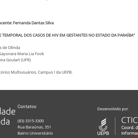
ente: Fernanda Dantas Silva
L E TEMPORAL DOS CASOS DE HIV EM GESTANTES NO ESTADO DA PARAÍBA”
es de Olinda
 Sayonara Maria Lia Fook
veira Goulart (UFR)
tórios Multiusuários, Campus I da UEPB.
Contatos:
Desenvolvido por:
(83) 3315-3300
Rua Baraúnas, 351
Bairro Universitário