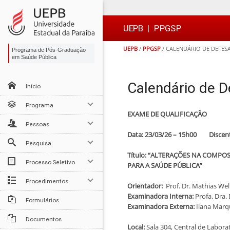
Ir
Ir
Ir
Ir
para
para
para
para
o
o
a
o

UEPB
|
PPGSP
conteúdo
menu
busca
rodapé
UEPB
/
PPGSP
/
CALENDÁRIO DE DEFESA
Programa de Pós-Graduação
em Saúde Pública
Calendário de D
Início
Programa
EXAME DE QUALIFICAÇÃO
Pessoas
Data: 23/03/26 – 15h00 Discent
Pesquisa
Título: “ALTERAÇÕES NA COMP
Processo Seletivo
PARA A SAÚDE PÚBLICA”
Procedimentos
Orientador:
Prof. Dr. Mathias Wel
Examinadora Interna:
Profa. Dra. 
Formulários
Examinadora Externa:
Ilana Marq
Documentos
Local:
Sala 304, Central de Labora