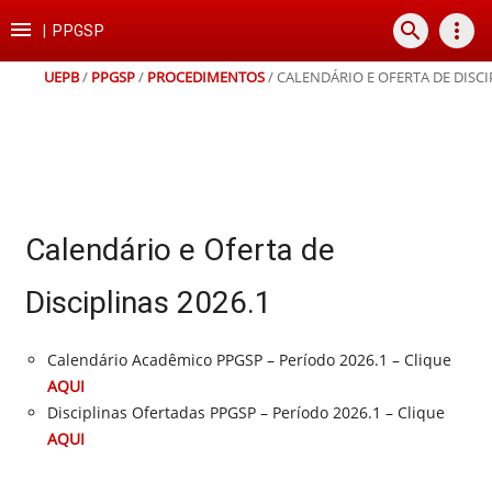
Ir
Ir
Ir
Ir

search
more_vert
para
para
para
para
|
PPGSP
o
o
a
o
conteúdo
menu
busca
rodapé
UEPB
/
PPGSP
/
PROCEDIMENTOS
/
CALENDÁRIO E OFERTA DE DISCI
Calendário e Oferta de
Disciplinas 2026.1
Calendário Acadêmico PPGSP – Período 2026.1 – Clique
AQUI
Disciplinas Ofertadas PPGSP – Período 2026.1 – Clique
AQUI