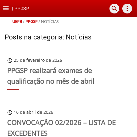
Ir
Ir
Ir
Ir

search
more_vert
para
para
para
para
|
PPGSP
o
o
a
o
conteúdo
menu
busca
rodapé
UEPB
/
PPGSP
/
NOTÍCIAS
Posts na categoria: Notícias
25 de fevereiro de 2026
schedule
PPGSP realizará exames de
qualificação no mês de abril
16 de abril de 2026
schedule
CONVOCAÇÃO 02/2026 – LISTA DE
EXCEDENTES