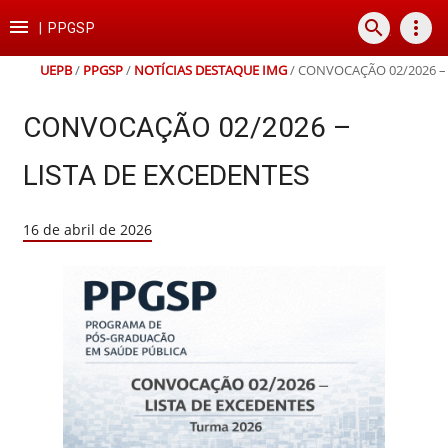
Ir
Ir
Ir
Ir

search
more_vert
para
para
para
para
|
PPGSP
o
o
a
o
conteúdo
menu
busca
rodapé
UEPB
/
PPGSP
/
NOTÍCIAS DESTAQUE IMG
/
CONVOCAÇÃO 02/2026 – 
CONVOCAÇÃO 02/2026 –
LISTA DE EXCEDENTES
16 de abril de 2026