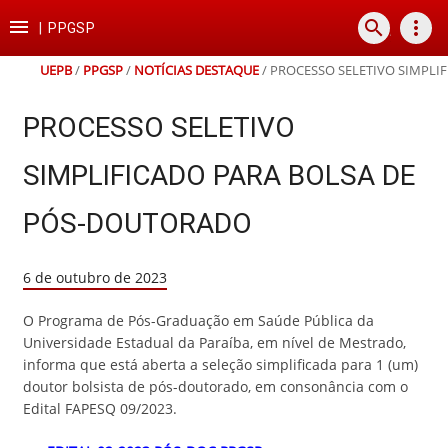
Ir
Ir
Ir
Ir

search
more_vert
para
para
para
para
|
PPGSP
o
o
a
o
conteúdo
menu
busca
rodapé
UEPB
/
PPGSP
/
NOTÍCIAS DESTAQUE
/
PROCESSO SELETIVO SIMPLI
PROCESSO SELETIVO
SIMPLIFICADO PARA BOLSA DE
PÓS-DOUTORADO
6 de outubro de 2023
O Programa de Pós-Graduação em Saúde Pública da
Universidade Estadual da Paraíba, em nível de Mestrado,
informa que está aberta a seleção simplificada para 1 (um)
doutor bolsista de pós-doutorado, em consonância com o
Edital FAPESQ 09/2023.