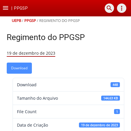
Ir
Ir
Ir
Ir

search
more_vert
para
para
para
para
|
PPGSP
o
o
a
o
conteúdo
menu
busca
rodapé
UEPB
/
PPGSP
/
REGIMENTO DO PPGSP
Regimento do PPGSP
19 de dezembro de 2023
Download
Download
448
Tamanho do Arquivo
144.63 KB
File Count
1
Data de Criação
19 de dezembro de 2023