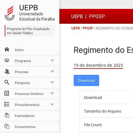
Ir
Ir
Ir
Ir
para
para
para
para
o
o
a
o

UEPB
|
PPGSP
conteúdo
menu
busca
rodapé
UEPB
/
PPGSP
/
REGIMENTO DO ESTÁGI
Programa de Pós-Graduação
em Saúde Pública
Regimento do E
Início
Programa
19 de dezembro de 2023
Pessoas
Download
Pesquisa
Processo Seletivo
Download
Procedimentos
Tamanho do Arquivo
Formulários
File Count
Documentos