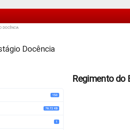
O DOCÊNCIA
stágio Docência
Regimento do 
150
78.72 KB
1