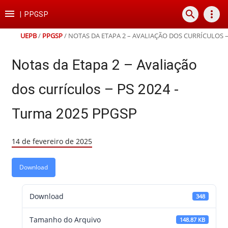
Ir
Ir
Ir
Ir

search
more_vert
para
para
para
para
|
PPGSP
o
o
a
o
conteúdo
menu
busca
rodapé
UEPB
/
PPGSP
/
NOTAS DA ETAPA 2 – AVALIAÇÃO DOS CURRÍCULOS –
Notas da Etapa 2 – Avaliação
dos currículos – PS 2024 -
Turma 2025 PPGSP
14 de fevereiro de 2025
Download
Download
348
Tamanho do Arquivo
148.87 KB