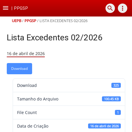
Ir
Ir
Ir
Ir

search
more_vert
para
para
para
para
|
PPGSP
o
o
a
o
conteúdo
menu
busca
rodapé
UEPB
/
PPGSP
/
LISTA EXCEDENTES 02/2026
Lista Excedentes 02/2026
16 de abril de 2026
Download
Download
325
Tamanho do Arquivo
100.45 KB
File Count
1
Data de Criação
16 de abril de 2026