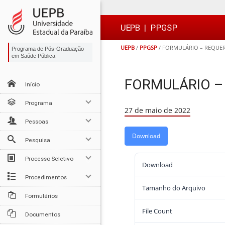
Ir
Ir
Ir
Ir
para
para
para
para
o
o
a
o

UEPB
|
PPGSP
conteúdo
menu
busca
rodapé
UEPB
/
PPGSP
/
FORMULÁRIO – REQUE
Programa de Pós-Graduação
em Saúde Pública
FORMULÁRIO –
Início
Programa
27 de maio de 2022
Pessoas
Download
Pesquisa
Processo Seletivo
Download
Procedimentos
Tamanho do Arquivo
Formulários
File Count
Documentos