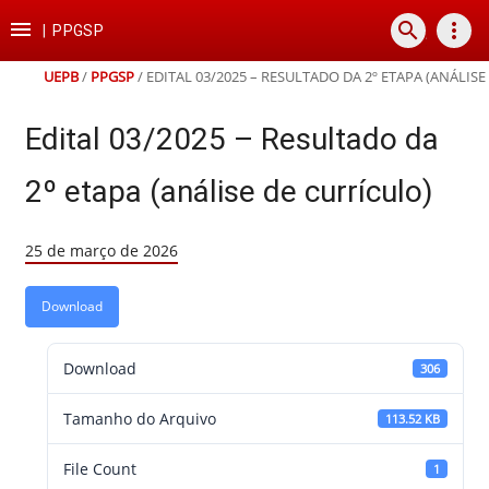
Ir
Ir
Ir
Ir

search
more_vert
para
para
para
para
|
PPGSP
o
o
a
o
conteúdo
menu
busca
rodapé
UEPB
/
PPGSP
/
EDITAL 03/2025 – RESULTADO DA 2º ETAPA (ANÁLIS
Edital 03/2025 – Resultado da
2º etapa (análise de currículo)
25 de março de 2026
Download
Download
306
Tamanho do Arquivo
113.52 KB
File Count
1