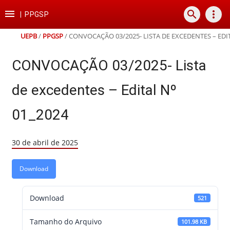
Ir
Ir
Ir
Ir

search
more_vert
para
para
para
para
|
PPGSP
o
o
a
o
conteúdo
menu
busca
rodapé
UEPB
/
PPGSP
/
CONVOCAÇÃO 03/2025- LISTA DE EXCEDENTES – EDIT
CONVOCAÇÃO 03/2025- Lista
de excedentes – Edital Nº
01_2024
30 de abril de 2025
Download
Download
521
Tamanho do Arquivo
101.98 KB