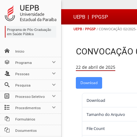
Ir
Ir
Ir
Ir
para
para
para
para
o
o
a
o

UEPB
|
PPGSP
conteúdo
menu
busca
rodapé
UEPB
/
PPGSP
/
CONVOCAÇÃO 02/2025- L
Programa de Pós-Graduação
em Saúde Pública
CONVOCAÇÃO 02/
Início
Programa
22 de abril de 2025
Pessoas
Download
Pesquisa
Processo Seletivo
Download
Procedimentos
Tamanho do Arquivo
Formulários
File Count
Documentos