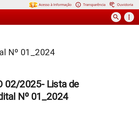
Acesso à Informação
Transparência
Ouvidoria
search
more_vert
al Nº 01_2024
2/2025- Lista de
dital Nº 01_2024