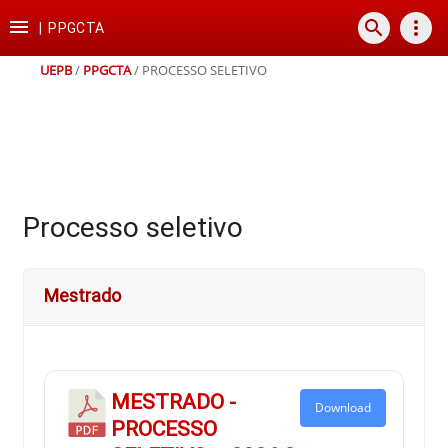
Ir
Ir
Ir
Ir

search
more_vert
para
para
para
para
|
PPGCTA
o
o
a
o
conteúdo
menu
busca
rodapé
UEPB
/
PPGCTA
/
PROCESSO SELETIVO
Processo seletivo
Mestrado
MESTRADO -
Download
PROCESSO