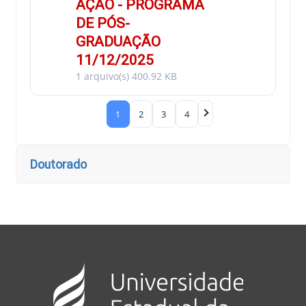
AÇÃO - PROGRAMA
DE PÓS-
GRADUAÇÃO
11/12/2025
1 arquivo(s)
400.92 KB
1
2
3
4
Doutorado