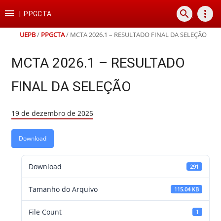
Ir
Ir
Ir
Ir

search
more_vert
para
para
para
para
|
PPGCTA
o
o
a
o
conteúdo
menu
busca
rodapé
UEPB
/
PPGCTA
/
MCTA 2026.1 – RESULTADO FINAL DA SELEÇÃO
MCTA 2026.1 – RESULTADO
FINAL DA SELEÇÃO
19 de dezembro de 2025
Download
Download
291
Tamanho do Arquivo
115.04 KB
File Count
1