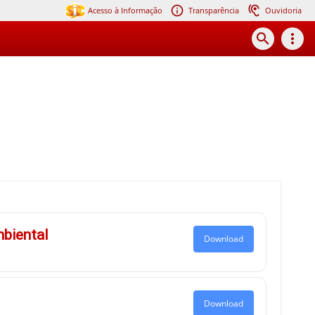
Acesso à Informação
Transparência
Ouvidoria
search
more_vert
biental
Download
Download