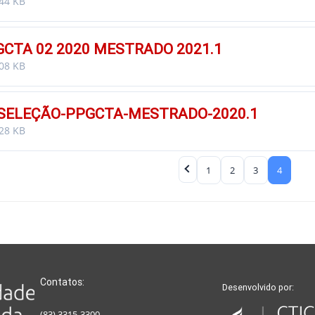
44 KB
GCTA 02 2020 MESTRADO 2021.1
08 KB
 SELEÇÃO-PPGCTA-MESTRADO-2020.1
28 KB
1
2
3
4
Contatos:
Desenvolvido por:
(83) 3315-3300