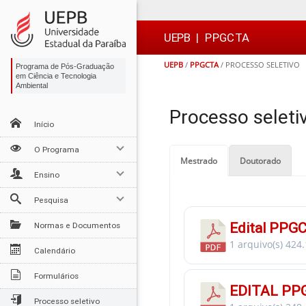
Ir
Ir
Ir
Ir
para
para
para
para
o
o
a
o

UEPB
|
PPGCTA
conteúdo
menu
busca
rodapé
UEPB
/
PPGCTA
/
PROCESSO SELETIVO
Programa de Pós-Graduação
em Ciência e Tecnologia
Ambiental
Processo seleti
Início
O Programa
Mestrado
Doutorado
Ensino
Pesquisa
Edital PPGC
Normas e Documentos
1 arquivo(s)
424.
Calendário
Formulários
EDITAL PP
Processo seletivo