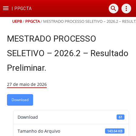
Ir
Ir
Ir
Ir

search
more_vert
para
para
para
para
|
PPGCTA
o
o
a
o
conteúdo
menu
busca
rodapé
UEPB
/
PPGCTA
/
MESTRADO PROCESSO SELETIVO – 2026.2 – RESUL
MESTRADO PROCESSO
SELETIVO – 2026.2 – Resultado
Preliminar.
27 de maio de 2026
Download
Download
61
Tamanho do Arquivo
143.64 KB