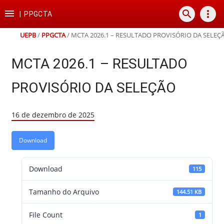
Ir
Ir
Ir
Ir

search
more_vert
para
para
para
para
|
PPGCTA
o
o
a
o
conteúdo
menu
busca
rodapé
UEPB
/
PPGCTA
/
MCTA 2026.1 – RESULTADO PROVISÓRIO DA SELEÇ
MCTA 2026.1 – RESULTADO
PROVISÓRIO DA SELEÇÃO
16 de dezembro de 2025
Download
Download
115
Tamanho do Arquivo
144.51 KB
File Count
1