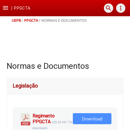
Ir
Ir
Ir
Ir

search
more_vert
para
para
para
para
|
PPGCTA
o
o
a
o
conteúdo
menu
busca
rodapé
UEPB
/
PPGCTA
/
NORMAS E DOCUMENTOS
Normas e Documentos
Legislação
Regimento
Download
PPGCTA
205.56 KB
776
downloads