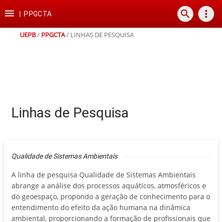
Ir
Ir
Ir
Ir

search
more_vert
para
para
para
para
|
PPGCTA
o
o
a
o
conteúdo
menu
busca
rodapé
UEPB
/
PPGCTA
/
LINHAS DE PESQUISA
Linhas de Pesquisa
Qualidade de Sistemas Ambientais
A linha de pesquisa Qualidade de Sistemas Ambientais
abrange a análise dos processos aquáticos, atmosféricos e
do geoespaço, propondo a geração de conhecimento para o
entendimento do efeito da ação humana na dinâmica
ambiental, proporcionando a formação de profissionais que