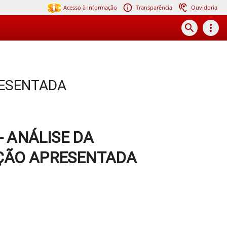
Acesso à Informação
Transparência
Ouvidoria
search
more_vert
RESENTADA
- ANÁLISE DA
ÃO APRESENTADA