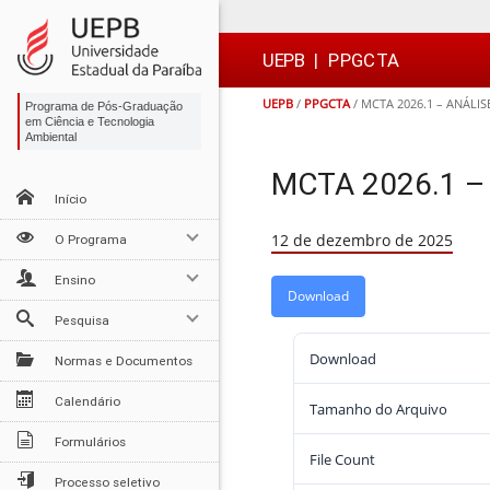
Ir
Ir
Ir
Ir
para
para
para
para
o
o
a
o

UEPB
|
PPGCTA
conteúdo
menu
busca
rodapé
UEPB
/
PPGCTA
/
MCTA 2026.1 – ANÁL
Programa de Pós-Graduação
em Ciência e Tecnologia
Ambiental
MCTA 2026.1 
Início
12 de dezembro de 2025
O Programa
Ensino
Download
Pesquisa
Download
Normas e Documentos
Calendário
Tamanho do Arquivo
Formulários
File Count
Processo seletivo