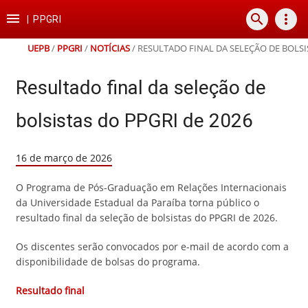
Ir
Ir
Ir
Ir

search
more_vert
para
para
para
para
|
PPGRI
o
o
a
o
conteúdo
menu
busca
rodapé
UEPB
/
PPGRI
/
NOTÍCIAS
/
RESULTADO FINAL DA SELEÇÃO DE BOLSI
Resultado final da seleção de
bolsistas do PPGRI de 2026
16 de março de 2026
O Programa de Pós-Graduação em Relações Internacionais
da Universidade Estadual da Paraíba torna público o
resultado final da seleção de bolsistas do PPGRI de 2026.
Os discentes serão convocados por e-mail de acordo com a
disponibilidade de bolsas do programa.
Resultado final