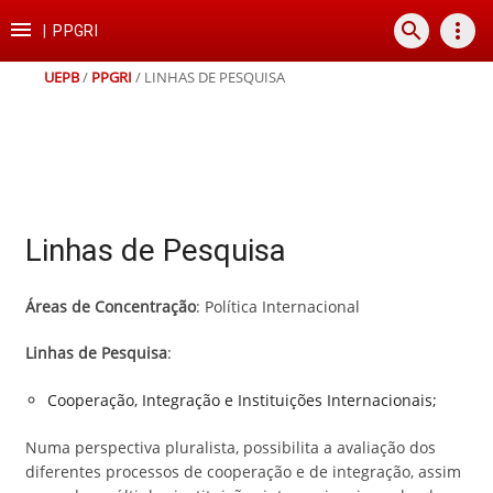
Ir
Ir
Ir
Ir

search
more_vert
para
para
para
para
|
PPGRI
o
o
a
o
conteúdo
menu
busca
rodapé
UEPB
/
PPGRI
/
LINHAS DE PESQUISA
Linhas de Pesquisa
Áreas de Concentração
: Política Internacional
Linhas de Pesquisa
:
Cooperação, Integração e Instituições Internacionais;
Numa perspectiva pluralista, possibilita a avaliação dos
diferentes processos de cooperação e de integração, assim