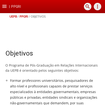
Ir
Ir
Ir
Ir

search
more_vert
para
para
para
para
|
PPGRI
o
o
a
o
conteúdo
menu
busca
rodapé
UEPB
/
PPGRI
/
OBJETIVOS
Objetivos
O Programa de Pós-Graduação em Relações Internacionais
da UEPB é orientado pelos seguintes objetivos:
Formar professores universitários, pesquisadores de
alto nível e profissionais capazes de prestar serviços
especializados à entidades governamentais, empresas
públicas e privadas, entidades sindicais e organizações
não-governamentais que demandem, por suas