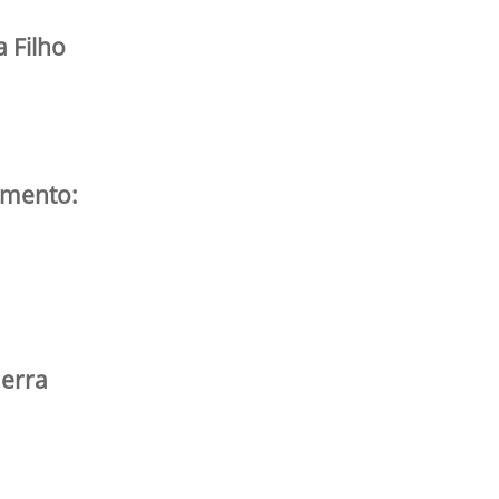
a Filho
imento:
uerra