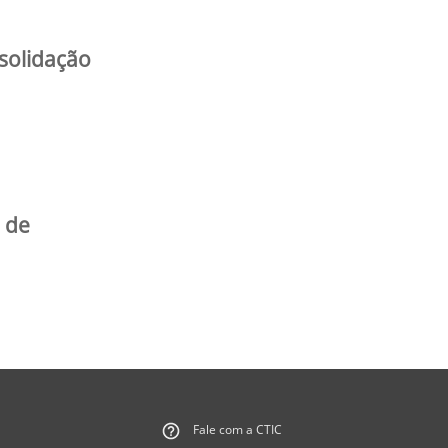
nsolidação
 de
Fale com a CTIC