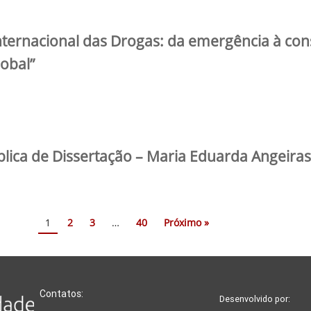
Internacional das Drogas: da emergência à co
obal”
blica de Dissertação – Maria Eduarda Angeiras
1
2
3
…
40
Próximo »
Contatos:
Desenvolvido por: