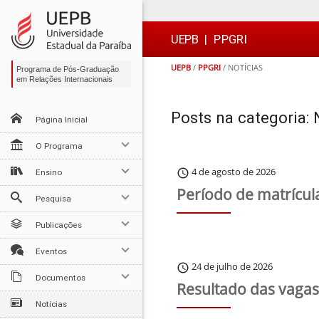
Ir
Ir
Ir
Ir
para
para
para
para
o
o
a
o

UEPB
|
PPGRI
conteúdo
menu
busca
rodapé
UEPB
/
PPGRI
/
NOTÍCIAS
Programa de Pós-Graduação
em Relações Internacionais
Posts na categoria: 
Página Inicial
O Programa
4 de agosto de 2026
schedule
Ensino
Período de matrícul
Pesquisa
Publicações
Eventos
24 de julho de 2026
schedule
Documentos
Resultado das vagas
Notícias