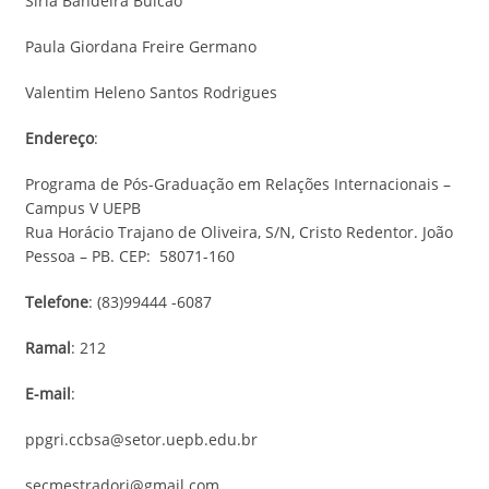
Síria Bandeira Bulcão
Paula Giordana Freire Germano
Valentim Heleno Santos Rodrigues
Endereço
:
Programa de Pós-Graduação em Relações Internacionais –
Campus V UEPB
Rua Horácio Trajano de Oliveira, S/N, Cristo Redentor. João
Pessoa – PB. CEP: 58071-160
Telefone
: (83)99444 -6087
Ramal
: 212
E-mail
:
ppgri.ccbsa@setor.uepb.edu.br
secmestradori@gmail.com