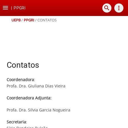
Ir
Ir
Ir
Ir

search
more_vert
para
para
para
para
|
PPGRI
o
o
a
o
conteúdo
menu
busca
rodapé
UEPB
/
PPGRI
/
CONTATOS
Contatos
Coordenadora
:
Profa. Dra. Giuliana Dias Vieira
Coordenadora Adjunta:
Profa. Dra. Silvia Garcia Nogueira
Secretaria
: