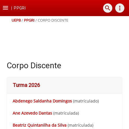
Ir
Ir
Ir
Ir

search
more_vert
para
para
para
para
|
PPGRI
o
o
a
o
conteúdo
menu
busca
rodapé
UEPB
/
PPGRI
/
CORPO DISCENTE
Corpo Discente
Turma 2026
Abdenego Saldanha Domingos
(matrículado)
Ane Azevedo Dantas
(matrículada)
Beatriz Quintanilha da Silva
(matrículada)