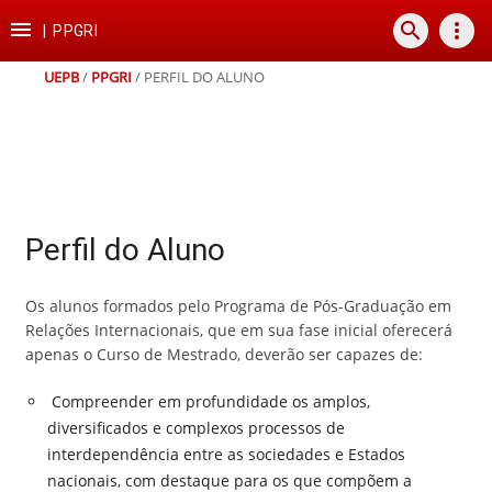
Ir
Ir
Ir
Ir

search
more_vert
para
para
para
para
|
PPGRI
o
o
a
o
conteúdo
menu
busca
rodapé
UEPB
/
PPGRI
/
PERFIL DO ALUNO
Perfil do Aluno
Os alunos formados pelo Programa de Pós-Graduação em
Relações Internacionais, que em sua fase inicial oferecerá
apenas o Curso de Mestrado, deverão ser capazes de:
Compreender em profundidade os amplos,
diversificados e complexos processos de
interdependência entre as sociedades e Estados
nacionais, com destaque para os que compõem a