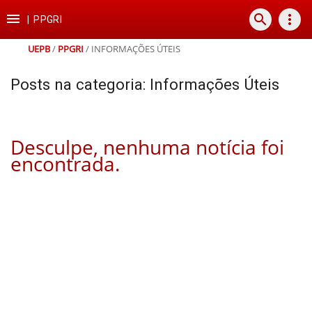
Ir
Ir
Ir
Ir

search
more_vert
para
para
para
para
|
PPGRI
o
o
a
o
conteúdo
menu
busca
rodapé
UEPB
/
PPGRI
/
INFORMAÇÕES ÚTEIS
Posts na categoria: Informações Úteis
Desculpe, nenhuma notícia foi
encontrada.