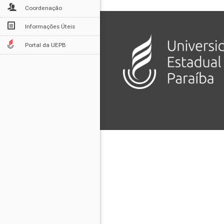
Coordenação
Informações Úteis
Portal da UEPB