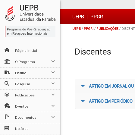
Ir
Ir
Ir
Ir
para
para
para
para
o
o
a
o

UEPB
|
PPGRI
conteúdo
menu
busca
rodapé
UEPB
/
PPGRI
/
PUBLICAÇÕES
/
DISCENT
Programa de Pós-Graduação
em Relações Internacionais
Discentes
Página Inicial
O Programa
Ensino
Pesquisa
ARTIGO EM JORNAL OU
Publicações
ARTIGO EM PERIÓDICO
Eventos
Documentos
Notícias