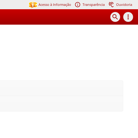
Acesso à Informação
Transparência
Ouvidoria
search
more_vert