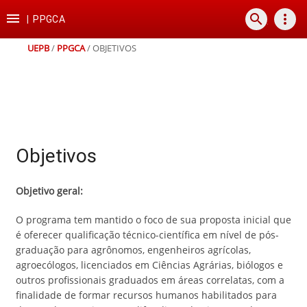
Ir
Ir
Ir
Ir

search
more_vert
para
para
para
para
|
PPGCA
o
o
a
o
conteúdo
menu
busca
rodapé
UEPB
/
PPGCA
/
OBJETIVOS
Objetivos
Objetivo geral:
O programa tem mantido o foco de sua proposta inicial que
é oferecer qualificação técnico-científica em nível de pós-
graduação para agrônomos, engenheiros agrícolas,
agroecólogos, licenciados em Ciências Agrárias, biólogos e
outros profissionais graduados em áreas correlatas, com a
finalidade de formar recursos humanos habilitados para