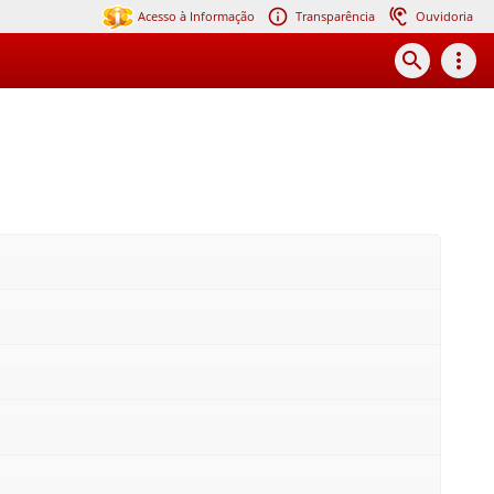
Acesso à Informação
Transparência
Ouvidoria
search
more_vert