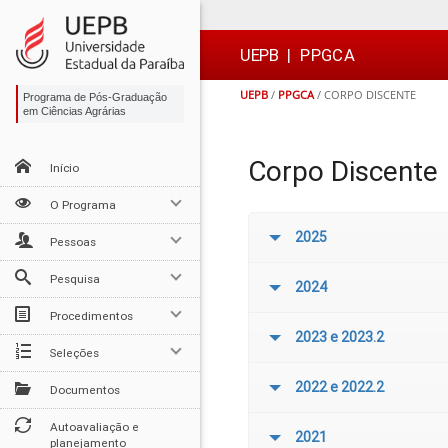
Ir
Ir
Ir
Ir
para
para
para
para
o
o
a
o

UEPB
|
PPGCA
conteúdo
menu
busca
rodapé
UEPB
/
PPGCA
/
CORPO DISCENTE
Programa de Pós-Graduação
em Ciências Agrárias
Corpo Discente
Início
O Programa
2025
Pessoas
Pesquisa
2024
Procedimentos
2023 e 2023.2
Seleções
2022 e 2022.2
Documentos
Autoavaliação e
2021
planejamento