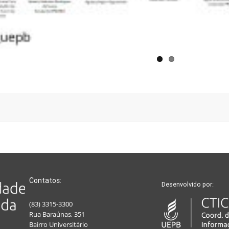
Contatos:
Desenvolvido por:
(83) 3315-3300
Rua Baraúnas, 351
Bairro Universitário