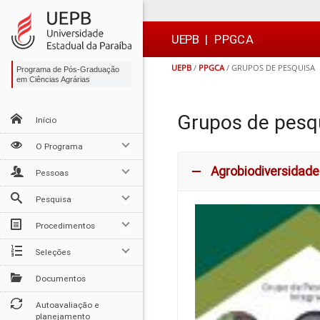
Ir
Ir
Ir
Ir
para
para
para
para
o
o
a
o

UEPB
|
PPGCA
conteúdo
menu
busca
rodapé
UEPB
/
PPGCA
/
GRUPOS DE PESQUISA
Programa de Pós-Graduação
em Ciências Agrárias
Grupos de pesq
Início
O Programa
Agrobiodiversidade
Pessoas
Pesquisa
Procedimentos
Seleções
Documentos
Autoavaliação e
planejamento