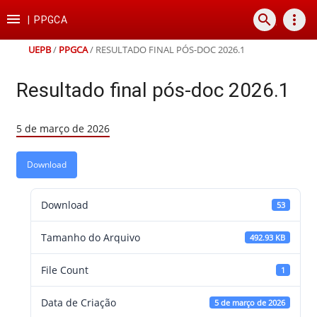
Ir
Ir
Ir
Ir

search
more_vert
para
para
para
para
|
PPGCA
o
o
a
o
conteúdo
menu
busca
rodapé
UEPB
/
PPGCA
/
RESULTADO FINAL PÓS-DOC 2026.1
Resultado final pós-doc 2026.1
5 de março de 2026
Download
Download
53
Tamanho do Arquivo
492.93 KB
File Count
1
Data de Criação
5 de março de 2026