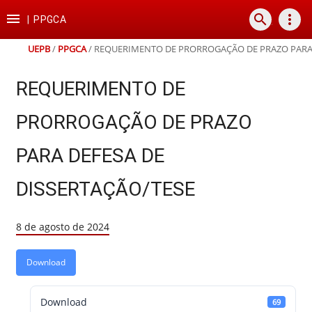
Ir
Ir
Ir
Ir

search
more_vert
para
para
para
para
|
PPGCA
o
o
a
o
conteúdo
menu
busca
rodapé
UEPB
/
PPGCA
/
REQUERIMENTO DE PRORROGAÇÃO DE PRAZO PARA 
REQUERIMENTO DE
PRORROGAÇÃO DE PRAZO
PARA DEFESA DE
DISSERTAÇÃO/TESE
8 de agosto de 2024
Download
Download
69