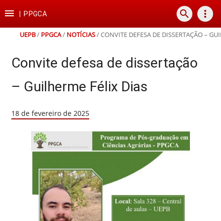
Ir
Ir
Ir
Ir

search
more_vert
para
para
para
para
|
PPGCA
o
o
a
o
conteúdo
menu
busca
rodapé
UEPB
/
PPGCA
/
NOTÍCIAS
/
CONVITE DEFESA DE DISSERTAÇÃO – GUI
Convite defesa de dissertação
– Guilherme Félix Dias
18 de fevereiro de 2025